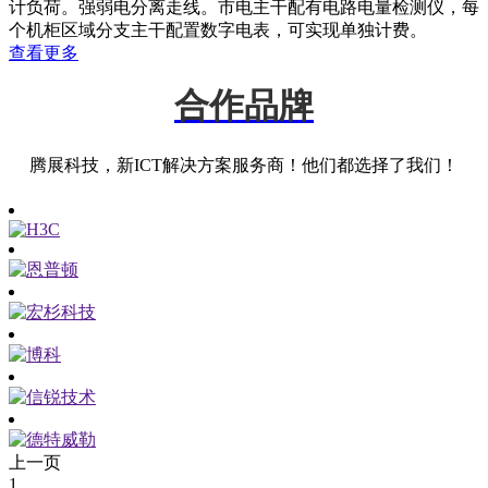
计负荷。强弱电分离走线。市电主干配有电路电量检测仪，每
个机柜区域分支主干配置数字电表，可实现单独计费。
查看更多
合作品牌
腾展科技，新ICT解决方案服务商！他们都选择了我们！
上一页
1