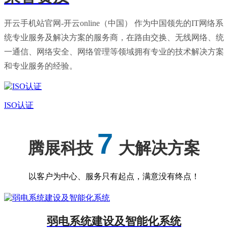
开云手机站官网-开云online（中国） 作为中国领先的IT网络系
统专业服务及解决方案的服务商，在路由交换、无线网络、统
一通信、网络安全、网络管理等领域拥有专业的技术解决方案
和专业服务的经验。
ISO认证
7
腾展科技
大解决方案
以客户为中心、服务只有起点，满意没有终点！
弱电系统建设及智能化系统