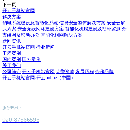
下一页
开云手机站官网
解决方案
弱电系统建设及智能化系统
信息安全整体解决方案
安全云解
决方案
安全无线网络建设方案
智能化机房建设及动环监测
分
支组网及移动办公
智能化组网解决方案
新闻资讯
开云手机站官网
行业新闻
工程案例
国内案例
国外案例
关于我们
公司简介
开云手机站官网
荣誉资质
发展历程
合作品牌
开云手机站官网-开云online（中国）
开云手机站官网-开云online（中国）
服务热线：
020-87566596