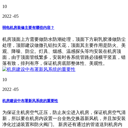
10
2022
-05
弱电机房装修主要有哪些内容？
机房顶面上方需要做防水防潮处理，顶面下方刷乳胶漆做防尘
处理，顶部建议做微孔铝扣天花，顶面其主要作用是防火、美
观、降噪、防尘。灯具、烟感、温感探头等均安装在机房顶
面，由于顶面管线繁多，安装时各系统管路必须横平竖直，错
落有致，排列有序，保证机房底部整体性、美观性。
10
2022
-05
机房建设中布署新风系统的重要性
为保证主机房空气正压，防止灰尘进入机房，保证机房空气清
新，所以要在机房内设置一台全热交换器新风机，并且加安装
净化过滤装置和防火阀门。 新房还有通过的管道送到机房内