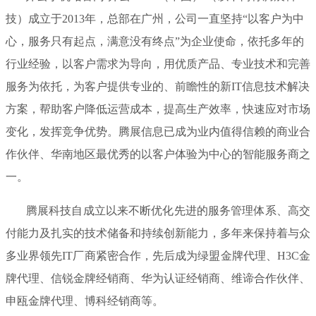
技）成立于2013年，总部在广州，公司一直坚持“以客户为中
心，服务只有起点，满意没有终点”为企业使命，依托多年的
行业经验，以客户需求为导向，用优质产品、专业技术和完善
服务为依托，为客户提供专业的、前瞻性的新IT信息技术解决
方案，帮助客户降低运营成本，提高生产效率，快速应对市场
变化，发挥竞争优势。腾展信息已成为业内值得信赖的商业合
作伙伴、华南地区最优秀的以客户体验为中心的智能服务商之
一。
腾展科技自成立以来不断优化先进的服务管理体系、高交
付能力及扎实的技术储备和持续创新能力，多年来保持着与众
多业界领先IT厂商紧密合作，先后成为绿盟金牌代理、H3C金
牌代理、信锐金牌经销商、华为认证经销商、维谛合作伙伴、
申瓯金牌代理、博科经销商等。